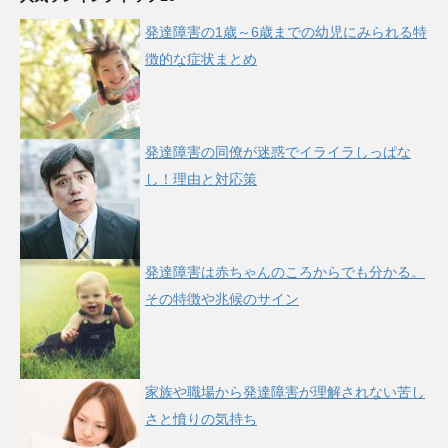
発達障害の1歳～6歳までの幼児にみられる特
徴的な症状まとめ
発達障害の同僚が迷惑でイライラしっぱな
し！理由と対応策
発達障害は赤ちゃんのころからでも分かる。
その特徴や兆候のサイン
家族や職場から発達障害が理解されない苦し
さと憤りの気持ち