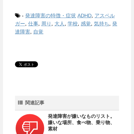
-
発達障害の特徴・症状
ADHD
,
アスペル
ガー
,
仕事
,
周り
,
大人
,
学校
,
感覚
,
気持ち
,
発
達障害
,
自覚
関連記事
発達障害が嫌いなものリスト。
嫌いな場所、食べ物、乗り物、
素材