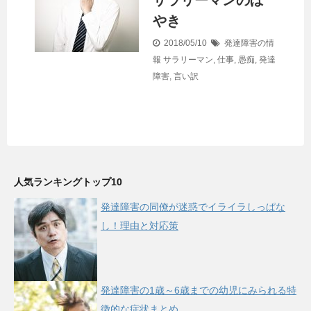
サラリーマンのぼ
やき
2018/05/10
発達障害の情
報
サラリーマン
,
仕事
,
愚痴
,
発達
障害
,
言い訳
人気ランキングトップ10
発達障害の同僚が迷惑でイライラしっぱな
し！理由と対応策
発達障害の1歳～6歳までの幼児にみられる特
徴的な症状まとめ