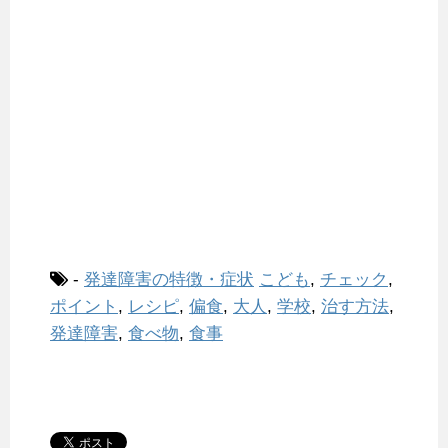
-
発達障害の特徴・症状
こども
,
チェック
,
ポイント
,
レシピ
,
偏食
,
大人
,
学校
,
治す方法
,
発達障害
,
食べ物
,
食事