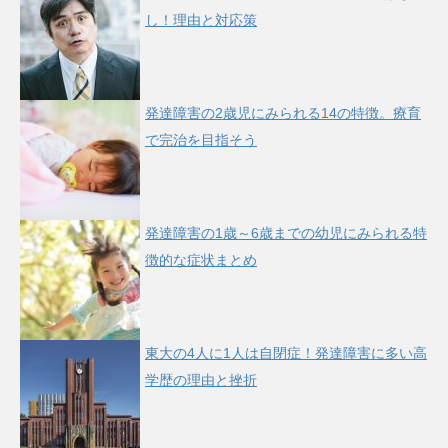
し！理由と対応策
発達障害の2歳児にみられる14の特徴。療育
で完治を目指そう
発達障害の1歳～6歳までの幼児にみられる特
徴的な症状まとめ
東大の4人に1人は自閉症！発達障害に多い高
学歴の理由と挫折