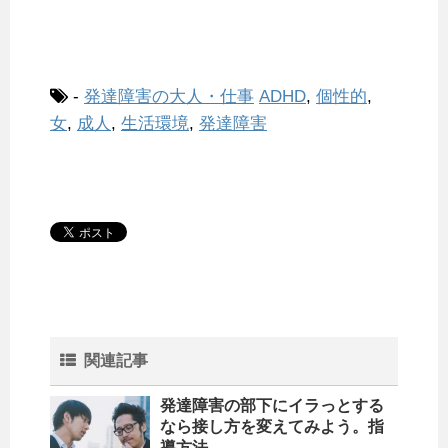
-
発達障害の大人・仕事
ADHD
,
個性的
,
女
,
成人
,
生活環境
,
発達障害
関連記事
発達障害の部下にイラっとする
なら接し方を変えてみよう。指
導方法