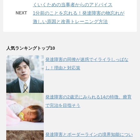
くいくための当事者からのアドバイス
NEXT
1分前のことを忘れる！発達障害の物忘れが
激しい原因と改善トレーニング方法
人気ランキングトップ10
発達障害の同僚が迷惑でイライラしっぱな
し！理由と対応策
発達障害の2歳児にみられる14の特徴。療育
で完治を目指そう
発達障害とボーダーラインの境界知能につい