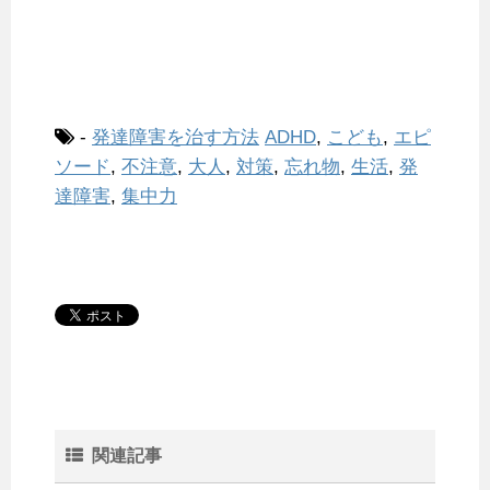
-
発達障害を治す方法
ADHD
,
こども
,
エピ
ソード
,
不注意
,
大人
,
対策
,
忘れ物
,
生活
,
発
達障害
,
集中力
関連記事