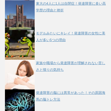
東大の4人に1人は自閉症！発達障害に多い高
学歴の理由と挫折
モデルみたいにキレイ！発達障害の女性に美
人が多い5つの理由
家族や職場から発達障害が理解されない苦し
さと憤りの気持ち
発達障害の脳には異常があった！その原因海
馬の脳トレ方法