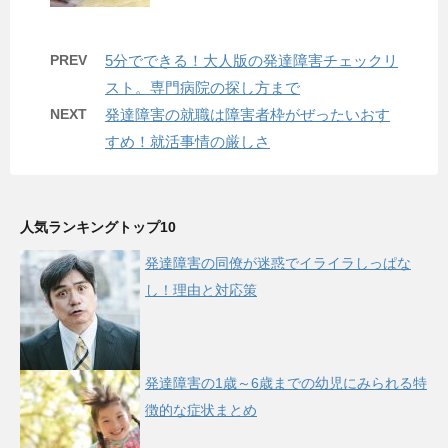
PREV
5分でできる！大人版の発達障害チェックリ
スト。専門病院の探し方まで
NEXT
発達障害の就職は障害者枠がぜったいおす
すめ！就活事情の厳しさ
人気ランキングトップ10
発達障害の同僚が迷惑でイライラしっぱな
し！理由と対応策
発達障害の1歳～6歳までの幼児にみられる特
徴的な症状まとめ