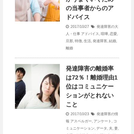
の当事者からのア
ドバイス
2017/10/27
発達障害の大
人・仕事
アドバイス
,
喧嘩
,
恋愛
,
旦那
,
特徴
,
生活
,
発達障害
,
結婚
,
離婚
発達障害の離婚率
は72％！離婚理由1
位はコミュニケー
ションがとれない
こと
2017/10/23
発達障害の情
報
アスペルガー
,
アンケート
,
コ
ミュニケーション
,
データ
,
夫
,
妻
,