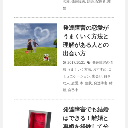
恋愛
,
発達障害
,
結婚
,
配偶者
,
離
婚
発達障害の恋愛が
うまくいく方法と
理解がある人との
出会い方
2017/10/21
発達障害の情
報
うまくいく方法
,
おすすめ
,
コ
ミュニケーション
,
出会い
,
好き
な人
,
恋愛
,
本
,
症状
,
発達障害
,
結
婚
,
自己中
発達障害でも結婚
はできる！離婚と
再婚を経験して分