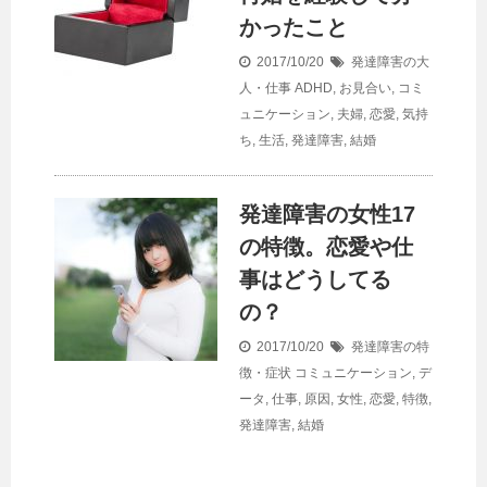
かったこと
2017/10/20
発達障害の大
人・仕事
ADHD
,
お見合い
,
コミ
ュニケーション
,
夫婦
,
恋愛
,
気持
ち
,
生活
,
発達障害
,
結婚
発達障害の女性17
の特徴。恋愛や仕
事はどうしてる
の？
2017/10/20
発達障害の特
徴・症状
コミュニケーション
,
デ
ータ
,
仕事
,
原因
,
女性
,
恋愛
,
特徴
,
発達障害
,
結婚