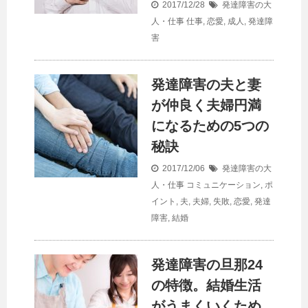
2017/12/28
発達障害の大
人・仕事
仕事
,
恋愛
,
成人
,
発達障
害
発達障害の夫と妻
が仲良く夫婦円満
になるための5つの
秘訣
2017/12/06
発達障害の大
人・仕事
コミュニケーション
,
ポ
イント
,
夫
,
夫婦
,
失敗
,
恋愛
,
発達
障害
,
結婚
発達障害の旦那24
の特徴。結婚生活
がうまくいくため