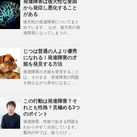
発達障害は後天性な要因
から発症し悪化すること
がある
後天性の発達障害についてまと
めています。 なぜ、後天性の発
達障害になってしまうの …
じつは普通の人より優秀
になれる！発達障害の才
能を発見する方法
発達障害の才能を発見すること
は、そのまま、発達障害の問題
を抱えながら幸せになるこ …
この行動は発達障害？そ
れとも性格？見極める3つ
のポイント
発達障害、性格で起きる問題を
わかりやすく分別しています。
案内の中では、疑うだけ …