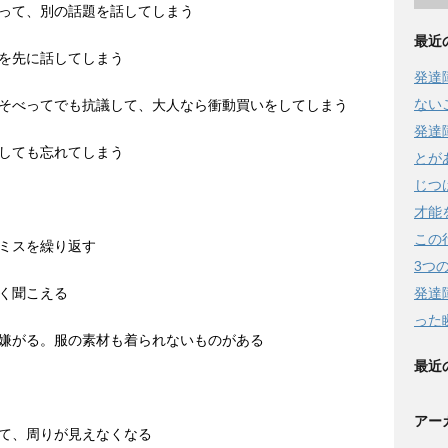
って、別の話題を話してしまう
最近
を先に話してしまう
発達
ない
そべってでも抗議して、大人なら衝動買いをしてしまう
発達
しても忘れてしまう
とが
じつ
才能
この
ミスを繰り返す
3つ
発達
く聞こえる
った
嫌がる。服の素材も着られないものがある
最近
アー
て、周りが見えなくなる