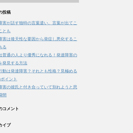
の投稿
障害が話す独特の言葉遣い。言葉が出てこ
ことも
障害は後天性な要因から発症し悪化するこ
ある
は普通の人より優秀になれる！発達障害の
を発見する方法
行動は発達障害？それとも性格？見極める
のポイント
障害の彼氏と付き合っていて別れようと思
瞬間
のコメント
カイブ