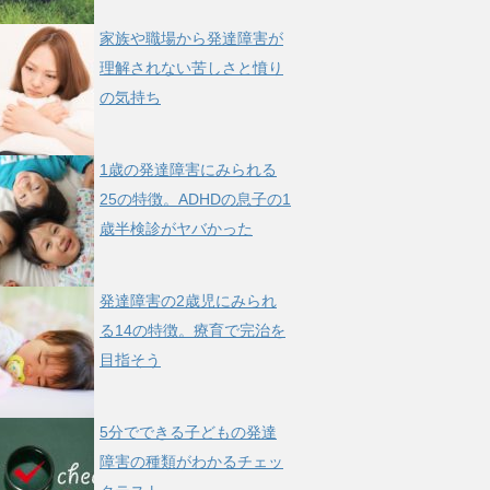
家族や職場から発達障害が
理解されない苦しさと憤り
の気持ち
1歳の発達障害にみられる
25の特徴。ADHDの息子の1
歳半検診がヤバかった
発達障害の2歳児にみられ
る14の特徴。療育で完治を
目指そう
5分でできる子どもの発達
障害の種類がわかるチェッ