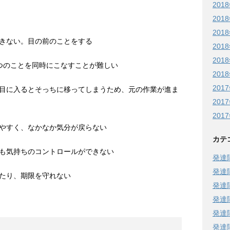
201
201
201
きない。目の前のことをする
201
201
つのことを同時にこなすことが難しい
201
201
目に入るとそっちに移ってしまうため、元の作業が進ま
201
201
やすく、なかなか気分が戻らない
カテ
も気持ちのコントロールができない
発達
発達
たり、期限を守れない
発達
発達
発達
発達