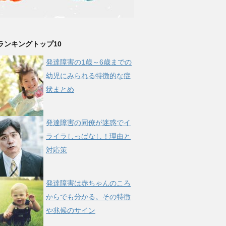
ランキングトップ10
発達障害の1歳～6歳までの
幼児にみられる特徴的な症
状まとめ
発達障害の同僚が迷惑でイ
ライラしっぱなし！理由と
対応策
発達障害は赤ちゃんのころ
からでも分かる。その特徴
や兆候のサイン