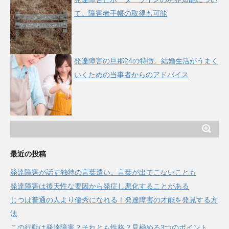
て。障害者手帳の取得も可能
発達障害の旦那24の特徴。結婚生活がうまく
いくための当事者からのアドバイス
最近の投稿
発達障害が話す独特の言葉遣い。言葉が出てこないことも
発達障害は後天性な要因から発症し悪化することがある
じつは普通の人より優秀になれる！発達障害の才能を発見する方
法
この行動は発達障害？それとも性格？見極める3つのポイント