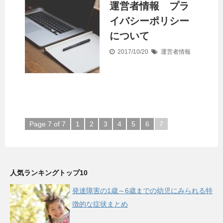
運営者情報 プラ
イバシーポリシー
について
2017/10/20
運営者情報
Page 7 of 7
1
2
3
4
5
6
7
人気ランキングトップ10
発達障害の1歳～6歳までの幼児にみられる特
徴的な症状まとめ