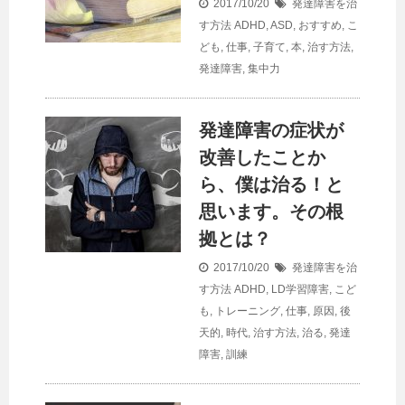
2017/10/20
発達障害を治
す方法
ADHD
,
ASD
,
おすすめ
,
こ
ども
,
仕事
,
子育て
,
本
,
治す方法
,
発達障害
,
集中力
発達障害の症状が
改善したことか
ら、僕は治る！と
思います。その根
拠とは？
2017/10/20
発達障害を治
す方法
ADHD
,
LD学習障害
,
こど
も
,
トレーニング
,
仕事
,
原因
,
後
天的
,
時代
,
治す方法
,
治る
,
発達
障害
,
訓練