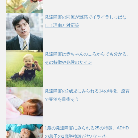
発達障害の同僚が迷惑でイライラしっぱな
し！理由と対応策
発達障害は赤ちゃんのころからでも分かる。
その特徴や兆候のサイン
発達障害の2歳児にみられる14の特徴。療育
で完治を目指そう
1歳の発達障害にみられる25の特徴。ADHD
の息子の1歳半検診がヤバかった