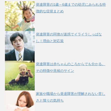
発達障害の1歳～6歳までの幼児にみられる特
徴的な症状まとめ
発達障害の同僚が迷惑でイライラしっぱな
し！理由と対応策
発達障害は赤ちゃんのころからでも分かる。
その特徴や兆候のサイン
家族や職場から発達障害が理解されない苦し
さと憤りの気持ち