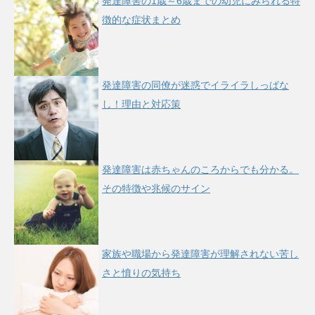
発達障害の1歳～6歳までの幼児にみられる特
徴的な症状まとめ
発達障害の同僚が迷惑でイライラしっぱな
し！理由と対応策
発達障害は赤ちゃんのころからでも分かる。
その特徴や兆候のサイン
家族や職場から発達障害が理解されない苦し
さと憤りの気持ち