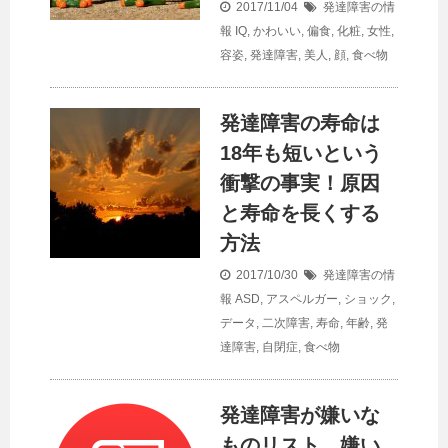
2017/11/04
発達障害の情
報
IQ
,
かわいい
,
偏食
,
化粧
,
女性
,
容姿
,
発達障害
,
美人
,
顔
,
食べ物
発達障害の寿命は
18年も短いという
衝撃の事実！原因
と寿命を長くする
方法
2017/10/30
発達障害の情
報
ASD
,
アスペルガー
,
ショック
,
データ
,
二次障害
,
寿命
,
年齢
,
発
達障害
,
自閉症
,
食べ物
発達障害が嫌いな
ものリスト。嫌い