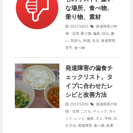
な場所、食べ物、
乗り物、素材
2017/10/21
発達障害の特
徴・症状
乗り物
,
偏食
,
好み
,
嫌
い
,
気持ち
,
特徴
,
生活
,
発達障害
,
苦手
,
食べ物
発達障害の偏食チ
ェックリスト。タ
イプに合わせたレ
シピと改善方法
2017/10/20
発達障害の特
徴・症状
こども
,
チェック
,
ポイ
ント
,
レシピ
,
偏食
,
大人
,
学校
,
治
す方法
,
発達障害
,
食べ物
,
食事