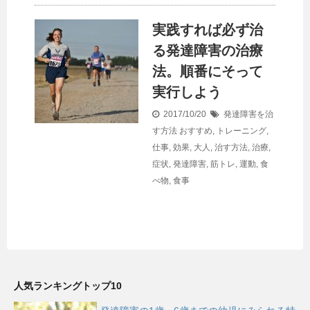
実践すれば必ず治
る発達障害の治療
法。順番にそって
実行しよう
2017/10/20
発達障害を治
す方法
おすすめ
,
トレーニング
,
仕事
,
効果
,
大人
,
治す方法
,
治療
,
症状
,
発達障害
,
筋トレ
,
運動
,
食
べ物
,
食事
人気ランキングトップ10