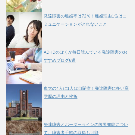
発達障害の離婚率は72％！離婚理由1位はコ
ミュニケーションがとれないこと
ADHDのぼくが毎日読んでいる発達障害のお
すすめブログ6選
東大の4人に1人は自閉症！発達障害に多い高
学歴の理由と挫折
発達障害とボーダーラインの境界知能につい
て。障害者手帳の取得も可能