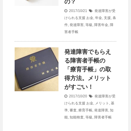
の？
2017/10/21
発達障害が受
けられる支援
お金
,
年金
,
支援
,
条
件
,
発達障害
,
等級
,
障害年金
,
障
害者手帳
発達障害でもらえ
る障害者手帳の
「療育手帳」の取
得方法。メリット
がすごい！
2017/10/20
発達障害が受
けられる支援
お金
,
メリット
,
基
準
,
審査
,
療育手帳
,
発達障害
,
知
能
,
知能検査
,
等級
,
障害者手帳