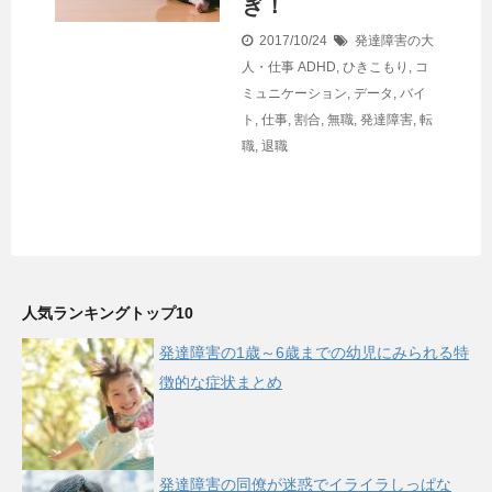
ぎ！
2017/10/24
発達障害の大
人・仕事
ADHD
,
ひきこもり
,
コ
ミュニケーション
,
データ
,
バイ
ト
,
仕事
,
割合
,
無職
,
発達障害
,
転
職
,
退職
人気ランキングトップ10
発達障害の1歳～6歳までの幼児にみられる特
徴的な症状まとめ
発達障害の同僚が迷惑でイライラしっぱな