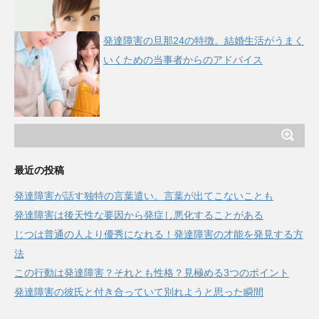
発達障害の旦那24の特徴。結婚生活がうまく
いくための当事者からのアドバイス
最近の投稿
発達障害が話す独特の言葉遣い。言葉が出てこないことも
発達障害は後天性な要因から発症し悪化することがある
じつは普通の人より優秀になれる！発達障害の才能を発見する方
法
この行動は発達障害？それとも性格？見極める3つのポイント
発達障害の彼氏と付き合っていて別れようと思った瞬間