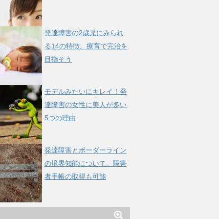
発達障害の2歳児にみられ
る14の特徴。療育で完治を
目指そう
モデルみたいにキレイ！発
達障害の女性に美人が多い
5つの理由
発達障害とボーダーライン
の境界知能について。障害
者手帳の取得も可能