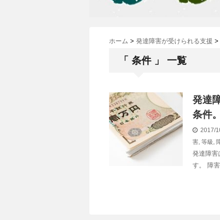
ホーム
>
発達障害が受けられる支援
>
「 条件 」 一覧
発達
条件
2017/1
害
,
等級
,
発達障害
す。 障害