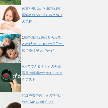
家族や職場から発達障害が
理解されない苦しさと憤り
の気持ち
1歳の発達障害にみられる
25の特徴。ADHDの息子の1
歳半検診がヤバかった
5分でできる子どもの発達
障害の種類がわかるチェッ
クテスト
発達障害の見た目の特徴が
分かる8つのポイント