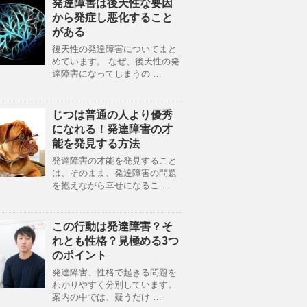
発達障害は後天性な要因
から発症し悪化すること
がある
後天性の発達障害についてまと
めています。 なぜ、後天性の発
達障害になってしまうの …
じつは普通の人より優秀
になれる！発達障害の才
能を発見する方法
発達障害の才能を発見すること
は、そのまま、発達障害の問題
を抱えながら幸せになるこ …
この行動は発達障害？そ
れとも性格？見極める3つ
のポイント
発達障害、性格で起きる問題を
わかりやすく分別しています。
案内の中では、疑うだけ …