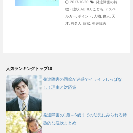
2017/10/20
発達障害の特
徴・症状
ADHD
,
こども
,
アスペ
ルガー
,
ポイント
,
人物
,
偉人
,
天
才
,
有名人
,
症状
,
発達障害
人気ランキングトップ10
発達障害の同僚が迷惑でイライラしっぱな
し！理由と対応策
発達障害の1歳～6歳までの幼児にみられる特
徴的な症状まとめ