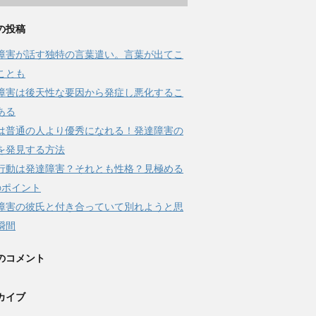
の投稿
障害が話す独特の言葉遣い。言葉が出てこ
ことも
障害は後天性な要因から発症し悪化するこ
ある
は普通の人より優秀になれる！発達障害の
を発見する方法
行動は発達障害？それとも性格？見極める
のポイント
障害の彼氏と付き合っていて別れようと思
瞬間
のコメント
カイブ