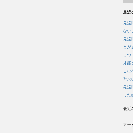
最近
発達
ない
発達
とが
じつ
才能
この
3つ
発達
った
最近
アー