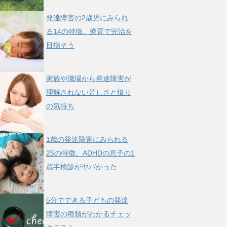
発達障害の2歳児にみられ
る14の特徴。療育で完治を
目指そう
家族や職場から発達障害が
理解されない苦しさと憤り
の気持ち
1歳の発達障害にみられる
25の特徴。ADHDの息子の1
歳半検診がヤバかった
5分でできる子どもの発達
障害の種類がわかるチェッ