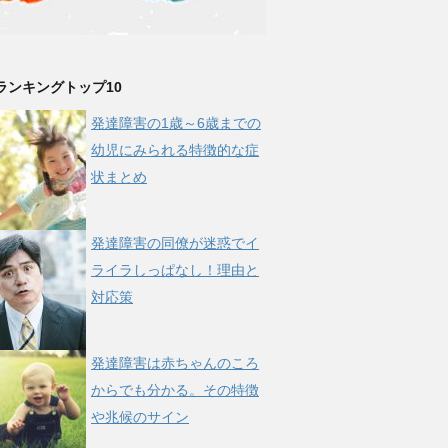
ランキングトップ10
発達障害の1歳～6歳までの
幼児にみられる特徴的な症
状まとめ
発達障害の同僚が迷惑でイ
ライラしっぱなし！理由と
対応策
発達障害は赤ちゃんのころ
からでも分かる。その特徴
や兆候のサイン