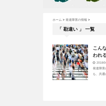
ホーム
>
発達障害の情報
>
「 勘違い 」 一覧
こん
われ
2018/0
発達障害
も、共通