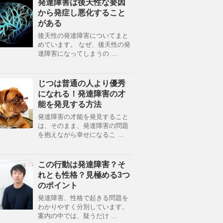
発達障害は後天性な要因
から発症し悪化すること
がある
後天性の発達障害についてまと
めています。 なぜ、後天性の発
達障害になってしまうの …
じつは普通の人より優秀
になれる！発達障害の才
能を発見する方法
発達障害の才能を発見すること
は、そのまま、発達障害の問題
を抱えながら幸せになるこ …
この行動は発達障害？そ
れとも性格？見極める3つ
のポイント
発達障害、性格で起きる問題を
わかりやすく分別しています。
案内の中では、疑うだけ …