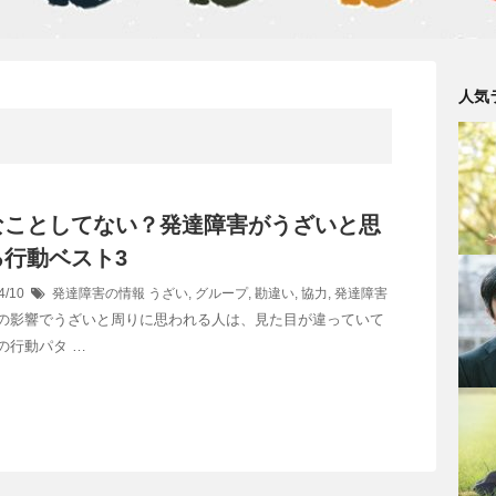
人気
なことしてない？発達障害がうざいと思
る行動ベスト3
4/10
発達障害の情報
うざい
,
グループ
,
勘違い
,
協力
,
発達障害
の影響でうざいと周りに思われる人は、見た目が違っていて
の行動パタ …