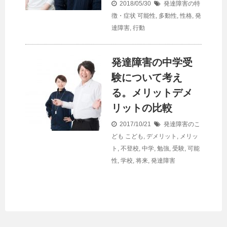
2018/05/30
発達障害の特
徴・症状
可能性
,
多動性
,
性格
,
発
達障害
,
行動
発達障害の中学受
験について考え
る。メリットデメ
リットの比較
2017/10/21
発達障害のこ
ども
こども
,
デメリット
,
メリッ
ト
,
不登校
,
中学
,
勉強
,
受験
,
可能
性
,
学校
,
将来
,
発達障害