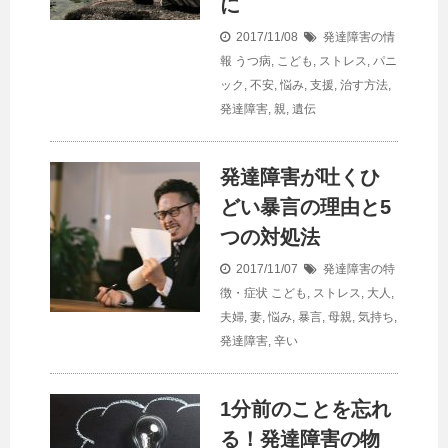
に
2017/11/08
発達障害の情
報
うつ病
,
こども
,
ストレス
,
パニ
ック
,
不安
,
悩み
,
支援
,
治す方法
,
発達障害
,
親
,
遺伝
発達障害が吐くひ
どい暴言の理由と5
つの対処法
2017/11/07
発達障害の特
徴・症状
こども
,
ストレス
,
大人
,
夫婦
,
妻
,
悩み
,
暴言
,
母親
,
気持ち
,
発達障害
,
辛い
1分前のことを忘れ
る！発達障害の物