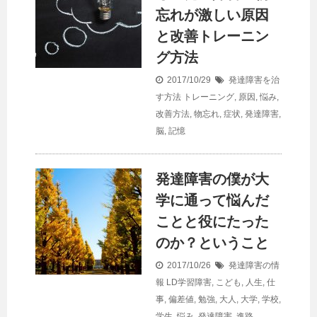
忘れが激しい原因
と改善トレーニン
グ方法
2017/10/29
発達障害を治
す方法
トレーニング
,
原因
,
悩み
,
改善方法
,
物忘れ
,
症状
,
発達障害
,
脳
,
記憶
発達障害の僕が大
学に通って悩んだ
ことと役にたった
のか？ということ
2017/10/26
発達障害の情
報
LD学習障害
,
こども
,
人生
,
仕
事
,
偏差値
,
勉強
,
大人
,
大学
,
学校
,
学生
,
悩み
,
発達障害
,
進路