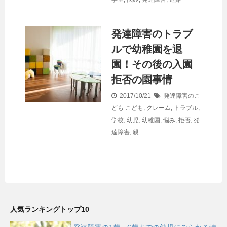
発達障害のトラブ
ルで幼稚園を退
園！その後の入園
拒否の園事情
2017/10/21
発達障害のこ
ども
こども
,
クレーム
,
トラブル
,
学校
,
幼児
,
幼稚園
,
悩み
,
拒否
,
発
達障害
,
親
人気ランキングトップ10