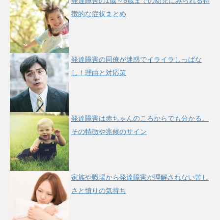
発達障害の1歳～6歳までの幼児にみられる特
徴的な症状まとめ
発達障害の同僚が迷惑でイライラしっぱな
し！理由と対応策
発達障害は赤ちゃんのころからでも分かる。
その特徴や兆候のサイン
家族や職場から発達障害が理解されない苦し
さと憤りの気持ち