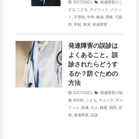
2017/10/21
発達障害のこ
ども
こども
,
デメリット
,
メリッ
ト
,
不登校
,
中学
,
勉強
,
受験
,
可能
性
,
学校
,
将来
,
発達障害
発達障害の誤診は
よくあること。誤
診されたらどうす
るか？防ぐための
方法
2017/10/21
発達障害の情
報
ADHD
,
こども
,
チェック
,
デメ
リット
,
医者
,
大人
,
検査
,
病院
,
症
状
,
発達障害
,
誤診