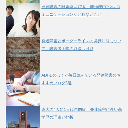
発達障害の離婚率は72％！離婚理由1位はコ
ミュニケーションがとれないこと
発達障害とボーダーラインの境界知能につい
て。障害者手帳の取得も可能
ADHDのぼくが毎日読んでいる発達障害のお
すすめブログ6選
東大の4人に1人は自閉症！発達障害に多い高
学歴の理由と挫折